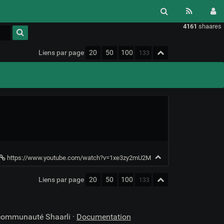
4161
shaares
Type 1 or
more
characters
Liens par page
20
50
100
for
results.
https://www.youtube.com/watch?v=1xe3zy2mU2M
Liens par page
20
50
100
 communauté Shaarli ·
Documentation