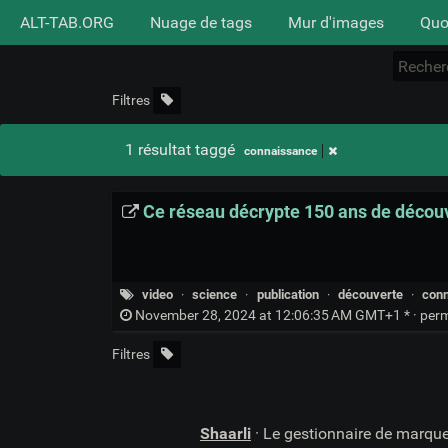
ALT-TAB.ORG
Nuage de tags
Mur d'images
Quo
Filtres
1 résultat taggé
connaissance
Ce réseau décrypte 150 ans de découv
video
·
science
·
publication
·
découverte
·
con
November 28, 2024 at 12:06:35 AM GMT+1 * ·
per
Filtres
Shaarli
· Le gestionnaire de marqu