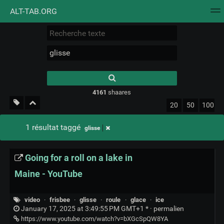
ALT-TAB.ORG
Nuage de tags
Mur d'images
Quotidien
Flux RS
Type 1 or more
characters for
results.
4161
shaares
20
50
100
1 résultat taggé
glisse
Going for a roll on a lake in
Maine - YouTube
video
·
frisbee
·
glisse
·
roule
·
glace
·
ice
January 17, 2025 at 3:49:55 PM GMT+1 * ·
permalien
https://www.youtube.com/watch?v=bXGcSpQW8YA