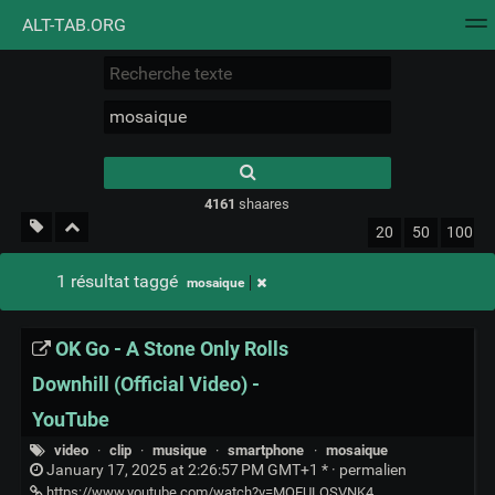
ALT-TAB.ORG
Nuage de tags
Mur d'images
Quotidien
Flux RS
Type 1 or more
characters for
results.
4161
shaares
20
50
100
1 résultat taggé
mosaique
OK Go - A Stone Only Rolls
Downhill (Official Video) -
YouTube
video
·
clip
·
musique
·
smartphone
·
mosaique
January 17, 2025 at 2:26:57 PM GMT+1 * ·
permalien
https://www.youtube.com/watch?v=MOEULOSVNK4