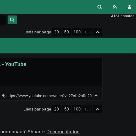
4161
shaares
Type 1 or
more
characters
Liens par page
20
50
100
for
results.
s - YouTube
https://www.youtube.com/watch?v=27cfp2aRe20
Liens par page
20
50
100
 communauté Shaarli ·
Documentation