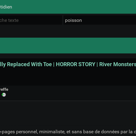
tidien
ally Replaced With Toe | HORROR STORY | River Monster
reffe
·
e-pages personnel, minimaliste, et sans base de données par la