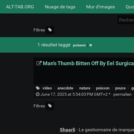
ALT-TAB.ORG
Nuage de tags
Mur d'images
Quo
Filtres
1 résultat taggé
poisson
Man's Thumb Bitten Off By Eel Surgic
video
·
anecdote
·
nature
·
poisson
·
pouce
·
g
June 17, 2025 at 5:54:03 PM GMT+2 * ·
permalien
Filtres
Shaarli
· Le gestionnaire de marqu