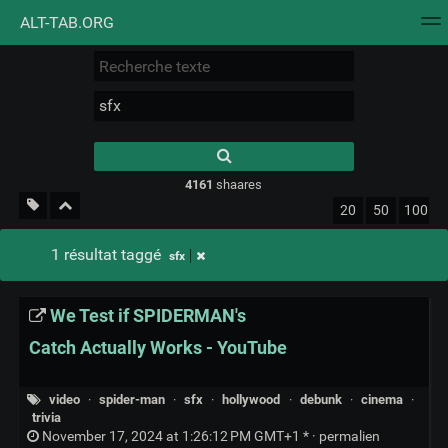
ALT-TAB.ORG
Nuage de tags
Mur d'images
Quotidien
Flux RS
Type 1 or more
characters for
results.
4161
shaares
20
50
100
1 résultat taggé
sfx
We Test if SPIDERMAN's
Catch Actually Works - YouTube
video
·
spider-man
·
sfx
·
hollywood
·
debunk
·
cinema
·
trivia
November 17, 2024 at 1:26:12 PM GMT+1 * ·
permalien