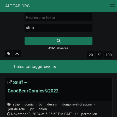
ALT-TAB.ORG
Nuage de tags
Mur d'images
Quotidien
Flux RS
Type 1 or more
characters for
results.
4161
shaares
20
50
100
1 résultat taggé
strip
Sniff –
GoodBearComics©2022
strip
·
comic
·
bd
·
dessin
·
donjons-et-dragons
·
jeu-de-role
·
jdr
·
chien
November 8, 2024 at 5:26:50 PM GMT+1 * ·
permalien