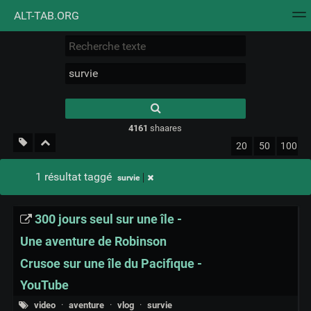
ALT-TAB.ORG
Nuage de tags
Mur d'images
Quotidien
Flux RS
Type 1 or more
characters for
results.
4161
shaares
20
50
100
1 résultat taggé
survie
300 jours seul sur une île -
Une aventure de Robinson
Crusoe sur une île du Pacifique -
YouTube
video
·
aventure
·
vlog
·
survie