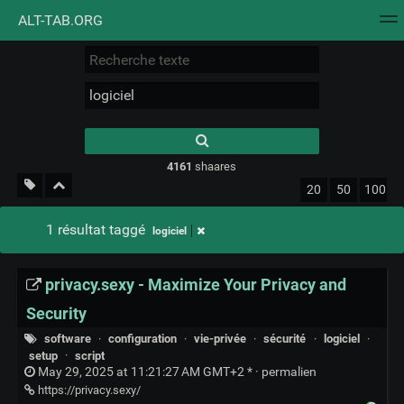
ALT-TAB.ORG
Nuage de tags
Mur d'images
Quotidien
Flux RS
Type 1 or more
characters for
results.
4161
shaares
20
50
100
1 résultat taggé
logiciel
privacy.sexy - Maximize Your Privacy and
Security
software
·
configuration
·
vie-privée
·
sécurité
·
logiciel
·
setup
·
script
May 29, 2025 at 11:21:27 AM GMT+2 * ·
permalien
https://privacy.sexy/