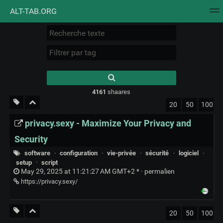
ALT-TAB.ORG
Nuage de tags
Mur d'images
Quotidien
Flux RS
Type 1 or more
characters for
results.
4161
shaares
20
50
100
privacy.sexy - Maximize Your Privacy and
Security
software
·
configuration
·
vie-privée
·
sécurité
·
logiciel
·
setup
·
script
May 29, 2025 at 11:21:27 AM GMT+2 * ·
permalien
https://privacy.sexy/
20
50
100