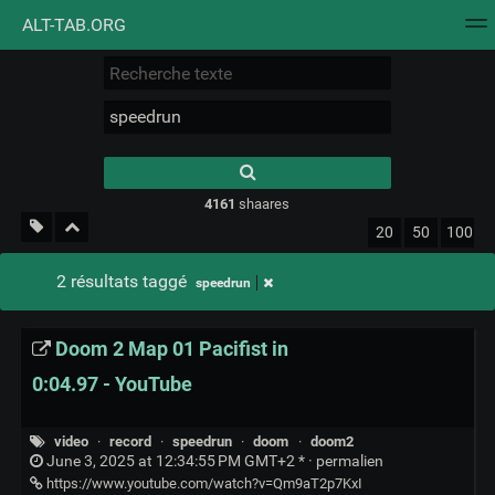
ALT-TAB.ORG
Nuage de tags
Mur d'images
Quotidien
Flux RS
Type 1 or more
characters for
results.
4161
shaares
20
50
100
2 résultats taggé
speedrun
Doom 2 Map 01 Pacifist in
0:04.97 - YouTube
video
·
record
·
speedrun
·
doom
·
doom2
June 3, 2025 at 12:34:55 PM GMT+2 * ·
permalien
https://www.youtube.com/watch?v=Qm9aT2p7KxI