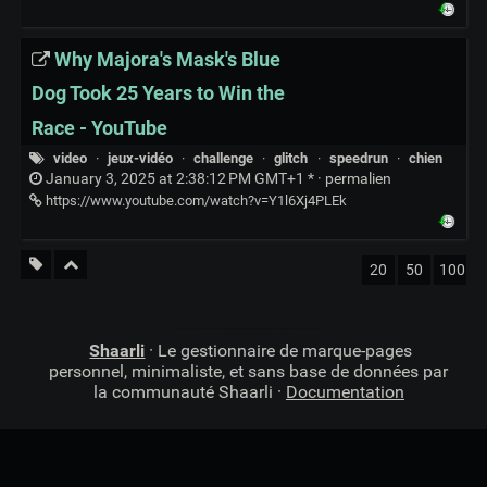
Why Majora's Mask's Blue
Dog Took 25 Years to Win the
Race - YouTube
video
·
jeux-vidéo
·
challenge
·
glitch
·
speedrun
·
chien
January 3, 2025 at 2:38:12 PM GMT+1 * ·
permalien
https://www.youtube.com/watch?v=Y1l6Xj4PLEk
20
50
100
Shaarli
· Le gestionnaire de marque-pages
personnel, minimaliste, et sans base de données par
la communauté Shaarli ·
Documentation