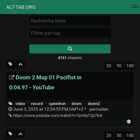
ALT-TAB.ORG
Nuage de tags
Mur d'images
Quotidien
Flux RS
Type 1 or more
characters for
results.
4161
shaares
20
50
100
Doom 2 Map 01 Pacifist in
0:04.97 - YouTube
video
·
record
·
speedrun
·
doom
·
doom2
June 3, 2025 at 12:34:55 PM GMT+2 * ·
permalien
https://www.youtube.com/watch?v=Qm9aT2p7KxI
20
50
100