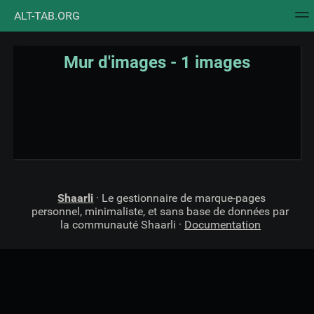
ALT-TAB.ORG
Nuage de tags
Mur d'images
Quotidien
Flux RS
Mur d'images - 1 images
Shaarli
· Le gestionnaire de marque-pages
personnel, minimaliste, et sans base de données par
la communauté Shaarli ·
Documentation