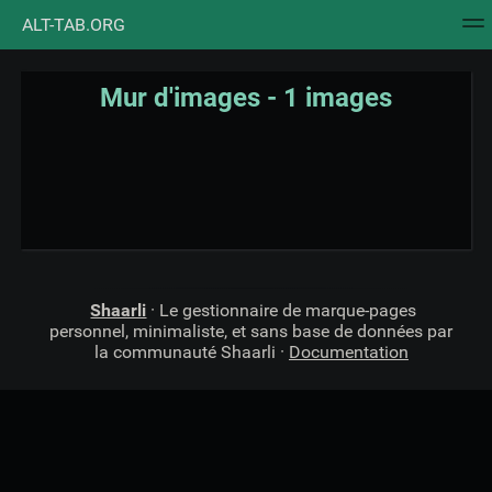
ALT-TAB.ORG
Nuage de tags
Mur d'images
Quotidien
Flux RS
Mur d'images - 1 images
Shaarli
· Le gestionnaire de marque-pages
personnel, minimaliste, et sans base de données par
la communauté Shaarli ·
Documentation