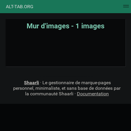
ALT-TAB.ORG
Nuage de tags
Mur d'images
Quotidien
Flux RS
Mur d'images - 1 images
Shaarli
· Le gestionnaire de marque-pages
personnel, minimaliste, et sans base de données par
la communauté Shaarli ·
Documentation