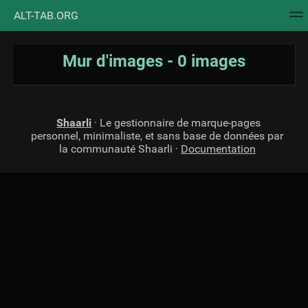
ALT-TAB.ORG
Nuage de tags
Mur d'images
Quotidien
Flux RS
Mur d'images - 0 images
Shaarli
· Le gestionnaire de marque-pages
personnel, minimaliste, et sans base de données par
la communauté Shaarli ·
Documentation