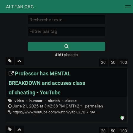
ALT-TAB.ORG
Nuage de tags
Mur d'images
Quotidien
Flux RS
Type 1 or more
characters for
results.
4161
shaares
20
50
100
Professor has MENTAL
BREAKDOWN and accuses class
of cheating - YouTube
video
·
humour
·
sketch
·
classe
June 21, 2025 at 3:42:38 PM GMT+2 * ·
permalien
https://www.youtube.com/watch?v=bl8Z7Dl7P9A
20
50
100