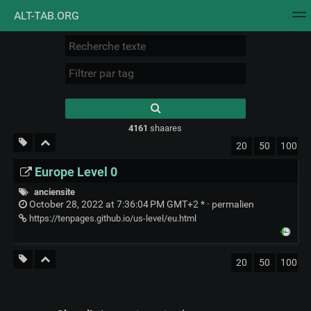
ALT-TAB.ORG
Nuage de tags
Mur d'images
Quotidien
Flux RS
Type 1 or more
characters for
results.
4161
shaares
20
50
100
Europe Level 0
anciensite
October 28, 2022 at 7:36:04 PM GMT+2 * ·
permalien
https://tenpages.github.io/us-level/eu.html
20
50
100