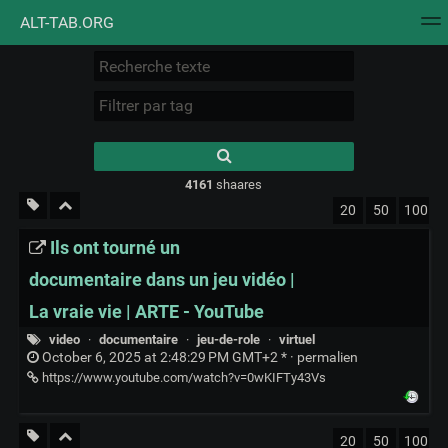
ALT-TAB.ORG
Nuage de tags
Mur d'images
Quotidien
Flux RS
Type 1 or more
characters for
results.
4161
shaares
20
50
100
Ils ont tourné un
documentaire dans un jeu vidéo |
La vraie vie | ARTE - YouTube
video
·
documentaire
·
jeu-de-role
·
virtuel
October 6, 2025 at 2:48:29 PM GMT+2 * ·
permalien
https://www.youtube.com/watch?v=0wKIFTy43Vs
20
50
100